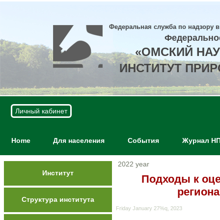
Федеральная служба по надзору в
Федерально
«ОМСКИЙ НА
ИНСТИТУТ ПРИ
Личный кабинет
Home
Для населения
События
Журнал Н
2022 year
Институт
Подходы к оце
региона
Структура института
Friday January 27%q, 2023