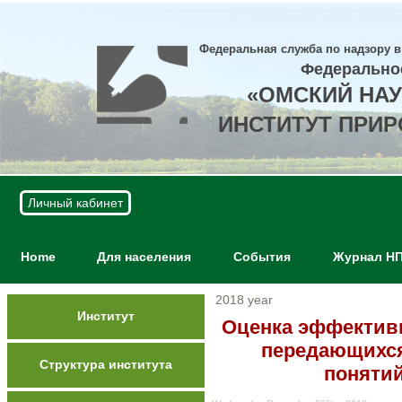
Федеральная служба по надзору в
Федерально
«ОМСКИЙ НА
ИНСТИТУТ ПРИ
Личный кабинет
Home
Для населения
События
Журнал Н
2018 year
Институт
Оценка эффектив
передающихся
Структура института
понятий