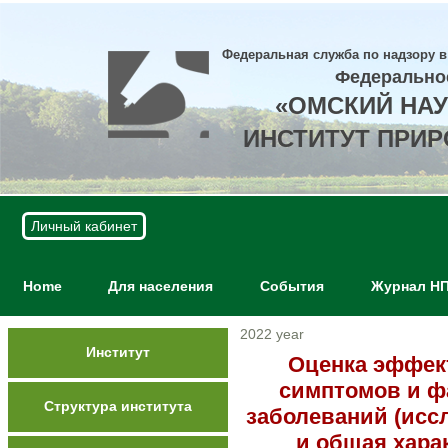
Федеральная служба по надзору в
Федерально
«ОМСКИЙ НА
ИНСТИТУТ ПРИ
Личный кабинет
Home
Для населения
События
Журнал Н
2022 year
Институт
Оценка эффек
симптомов и ф
Структура института
заболеваний (исс
и общая хара