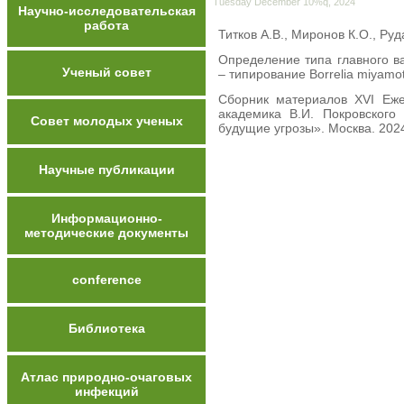
Tuesday December 10%q, 2024
Научно-исследовательская
работа
Титков А.В., Миронов К.О., Руд
Определение типа главного в
Ученый совет
– типирование Borrelia miyamo
Сборник материалов XVI Еже
академика В.И. Покровског
Совет молодых ученых
будущие угрозы». Москва. 2024
Научные публикации
Информационно-
методические документы
conference
Библиотека
Атлас природно-очаговых
инфекций