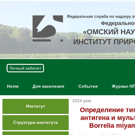
Федеральная служба по надзору в
Федерально
«ОМСКИЙ НА
ИНСТИТУТ ПРИ
Личный кабинет
Home
Для населения
События
Журнал Н
2024 year
Институт
Определение тип
антигена и мул
Структура института
Borrelia miy