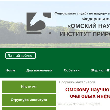
Федеральная служба по надзору в
Федерально
«ОМСКИЙ НА
ИНСТИТУТ ПРИ
Личный кабинет
Home
Для населения
События
Журнал Н
Сборники материалов
Институт
Омскому научно
очаговых инфе
Структура института
Wednesday November 10%q, 2021