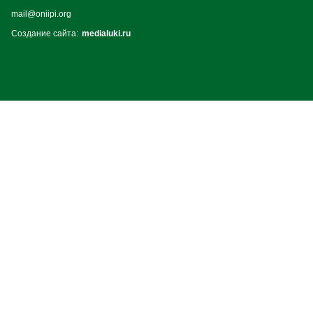
mail@oniipi.org
Создание сайта:
medialuki.ru