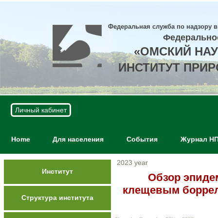
Федеральная служба по надзору в
Федерально
«ОМСКИЙ НА
ИНСТИТУТ ПРИ
Личный кабинет
Home
Для населения
События
Журнал Н
2023 year
Институт
Обзор эпиде
клещевым боррел
Структура института