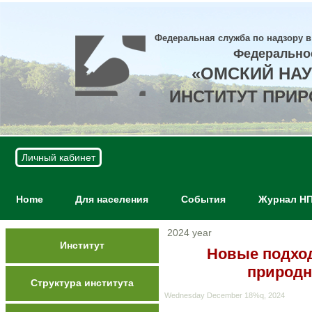
Федеральная служба по надзору в
Федерально
«ОМСКИЙ НА
ИНСТИТУТ ПРИ
Личный кабинет
Home
Для населения
События
Журнал Н
2024 year
Институт
Новые подход
природн
Структура института
Wednesday December 18%q, 2024