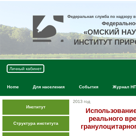
Федеральная служба по надзору в
Федерально
«ОМСКИЙ НА
ИНСТИТУТ ПРИ
Личный кабинет
Home
Для населения
События
Журнал Н
2013 год
Институт
Использование
реального вр
Структура института
гранулоцитарног