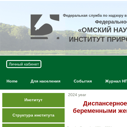
Федеральная служба по надзору в
Федерально
«ОМСКИЙ НА
ИНСТИТУТ ПРИ
Личный кабинет
Home
Для населения
События
Журнал Н
2024 year
Институт
Диспансерно
беременными же
Структура института