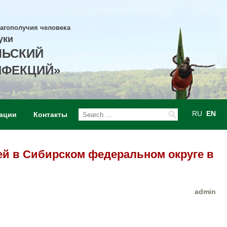
лагополучия человека
уки
ЛЬСКИЙ
НФЕКЦИЙ»
RU
EN
ации
Контакты
ей в Сибирском федеральном округе в
admin