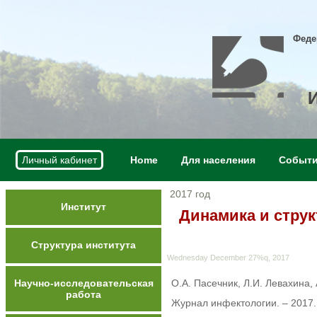
Феде
Личный кабинет
Home
Для населения
Событ
2017 год
Институт
Динамика и стру
Структура института
Wednesday December 27%q, 2017
Научно-исследовательская
О.А. Пасечник, Л.И. Левахина,
работа
Журнал инфектологии. – 2017. –