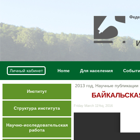
Феде
Личный кабинет
Home
Для населения
Событ
2013 год
,
Научные публикации
Институт
БАЙКАЛЬСКАЯ
Friday March 11%q, 2016
Структура института
Научно-исследовательская
работа