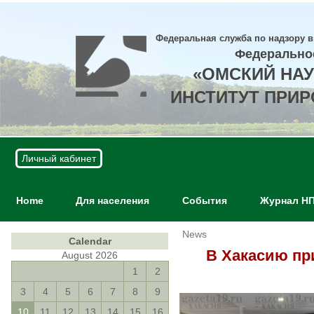
Федеральная служба по надзору в
Федерально
«ОМСКИЙ НА
ИНСТИТУТ ПРИ
Личный кабинет
Home
Для населения
События
Журнал Н
News
Calendar
В Хакасию пр
August 2026
1
2
3
4
5
6
7
8
9
10
11
12
13
14
15
16