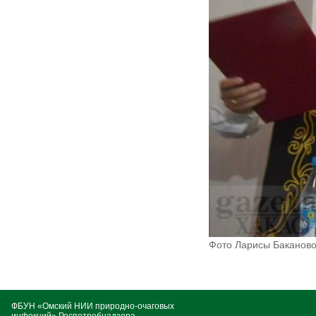
Фото Ларисы Баканово
ФБУН «Омский НИИ природно-очаговых