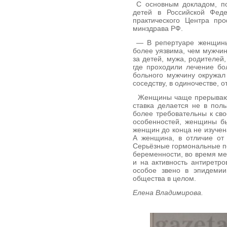
С основным докладом, п
детей в Российской Фед
практического Центра п
минздрава РФ.
— В репертуаре женщины 
более уязвима, чем мужчин
за детей, мужа, родителей
где проходили лечение бо
больного мужчину окружал
соседству, в одиночестве,
Женщины чаще прерывают т
ставка делается не в пол
более требовательны к св
особенностей, женщины б
женщин до конца не изучен
А женщина, в отличие от
Серьёзные гормональные пе
беременности, во время ме
и на активность антиретр
особое звено в эпидемии
общества в целом.
Елена Владимирова.