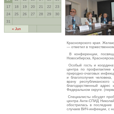
17
18
19
20
21
22
23
24
25
26
27
28
29
30
31
« Jun
Красноярского края. Желаю
— отметил в торжественном
В конференции, посвящё
Новосибирска, Красноярска,
Особый гость и координа
центра по профилактике 
природно-очаговых инфекц
и благополучия человека,
врачу республиканског
благодарственный адрес 
Федеральном округе. (первы
Специалисты обсудят проб
центра Анти-СПИД Николай
обострилась в последние 
случаев ВИЧ-инфекции, с н