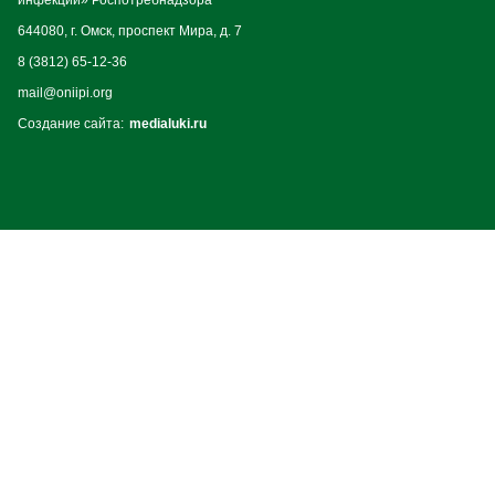
инфекций» Роспотребнадзора
644080, г. Омск, проспект Мира, д. 7
8 (3812) 65-12-36
mail@oniipi.org
Создание сайта:
medialuki.ru