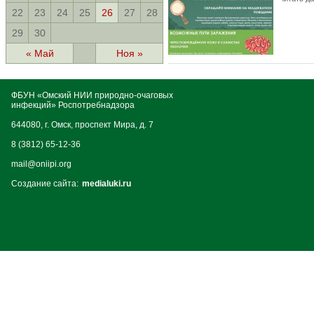
22
23
24
25
26
27
28
29
30
« Май
Ноя »
ФБУН «Омский НИИ природно-очаговых
инфекций» Роспотребнадзора
644080, г. Омск, проспект Мира, д. 7
8 (3812) 65-12-36
mail@oniipi.org
Создание сайта:
medialuki.ru