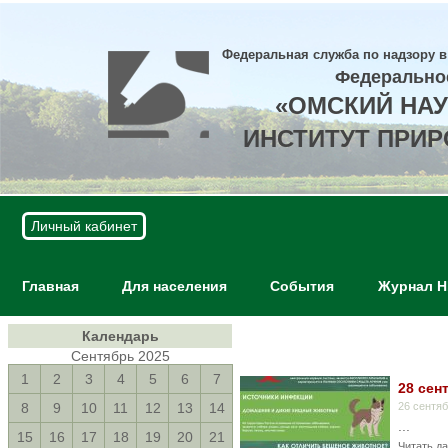
Федеральная служба по надзору в
Федерально
«ОМСКИЙ НА
ИНСТИТУТ ПРИ
Личный кабинет
Главная
Для населения
События
Журнал 
Календарь
Сентябрь 2025
1
2
3
4
5
6
7
28 сен
8
9
10
11
12
13
14
26 сентя
...
15
16
17
18
19
20
21
Читать да