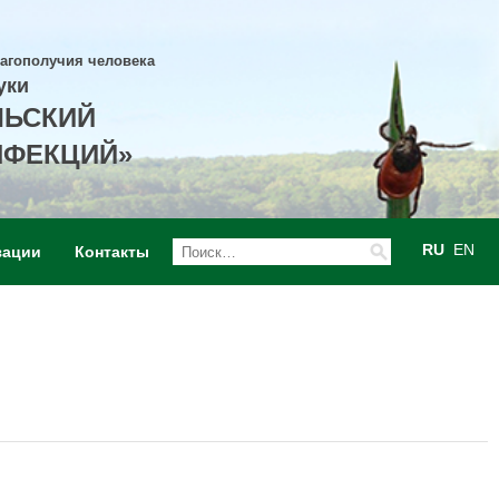
лагополучия человека
уки
ЛЬСКИЙ
НФЕКЦИЙ»
RU
EN
зации
Контакты