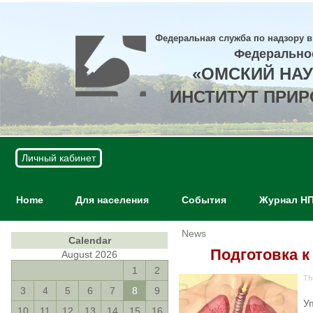
Федеральная служба по надзору в
Федерально
«ОМСКИЙ НА
ИНСТИТУТ ПРИ
Личный кабинет
Home
Для населения
События
Журнал Н
News
Calendar
Подготовка 
August 2026
1
2
Th
3
4
5
6
7
8
9
У
10
11
12
13
14
15
16