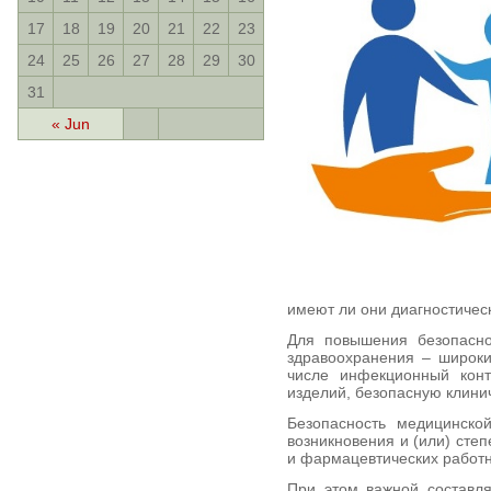
17
18
19
20
21
22
23
24
25
26
27
28
29
30
31
« Jun
имеют ли они диагностичес
Для повышения безопасн
здравоохранения – широки
числе инфекционный конт
изделий, безопасную клини
Безопасность медицинской
возникновения и (или) сте
и фармацевтических работн
При этом важной составля