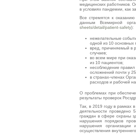
медицинских работников. О
в условиях пандемии, как з
Все стремятся к оказанию
данным Всемирной орга
sheets/detail/patient-safety
):
нежелательные событи
одной из 10 основных 
вред, причиняемый в 
случаев;
во всем мире при ока
из 10 пациентов;
несоблюдение правил 
осложнений почти у 2
в странах-членах Орга
расходов и рабочей н
О проблемах при обеспече
результаты проверок Росзд
Так, в 2019 году в рамках 
деятельности проведено 5
граждан в сфере охраны з
нарушения порядков прове
нарушения организации 
осуществления внутреннего