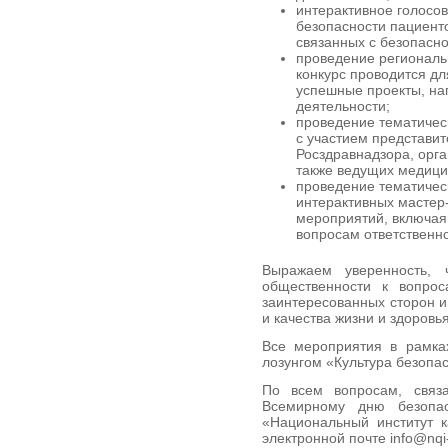
интерактивное голосо
безопасности пациенто
связанных с безопасн
проведение региональн
конкурс проводится д
успешные проекты, на
деятельности;
проведение тематичес
с участием представи
Росздравнадзора, орг
также ведущих медици
проведение тематичес
интерактивных мастер-
мероприятий, включая
вопросам ответственно
Выражаем уверенность, 
общественности к вопрос
заинтересованных сторон и
и качества жизни и здоровь
Все мероприятия в рамка
лозунгом «Культура безопас
По всем вопросам, связ
Всемирному дню безопас
«Национальный институт к
электронной почте info@nqi-