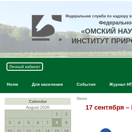
Федеральная служба по надзору в
Федерально
«ОМСКИЙ НА
ИНСТИТУТ ПРИ
Личный кабинет
Home
Для населения
События
Журнал Н
News
Calendar
17 сентября –
August 2026
1
2
3
4
5
6
7
8
9
10
11
12
13
14
15
16