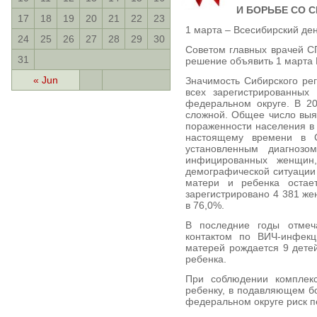
И БОРЬБЕ СО 
17
18
19
20
21
22
23
1 марта – Всесибирский д
24
25
26
27
28
29
30
Советом главных врачей С
31
решение объявить 1 марта
« Jun
Значимость Сибирского рег
всех зарегистрированных
федеральном округе. В 2
сложной. Общее число выяв
пораженности населения в 
настоящему времени в С
установленным диагноз
инфицированных женщин
демографической ситуации
матери и ребенка остае
зарегистрировано 4 381 ж
в 76,0%.
В последние годы отмеч
контактом по ВИЧ-инфек
матерей рождается 9 дете
ребенка.
При соблюдении комплек
ребенку, в подавляющем бо
федеральном округе риск п