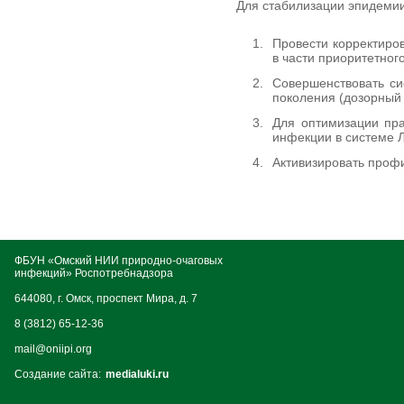
Для стабилизации эпидеми
Провести корректиро
в части приоритетно
Совершенствовать си
поколения (дозорный 
Для оптимизации пра
инфекции в системе Л
Активизировать проф
ФБУН «Омский НИИ природно-очаговых
инфекций» Роспотребнадзора
644080, г. Омск, проспект Мира, д. 7
8 (3812) 65-12-36
mail@oniipi.org
Создание сайта:
medialuki.ru