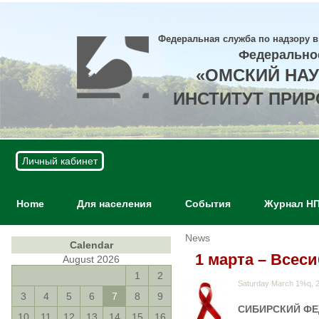
Федеральная служба по надзору в
Федерально
«ОМСКИЙ НА
ИНСТИТУТ ПРИ
Личный кабинет
Home
Для населения
События
Журнал Н
News
Calendar
1 марта – Всес
August 2026
1
2
Saturday March 1%q, 
3
4
5
6
7
8
9
СИБИРСКИЙ ФЕ
10
11
12
13
14
15
16