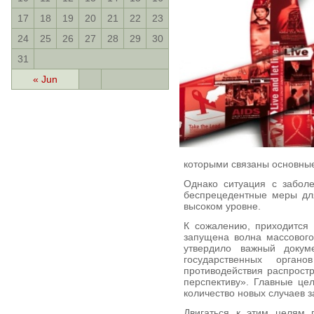
17
18
19
20
21
22
23
24
25
26
27
28
29
30
31
« Jun
которыми связаны основны
Однако ситуация с заболе
беспрецедентные меры дл
высоком уровне.
К сожалению, приходится 
запущена волна массовог
утвердило важный докум
государственных орган
противодействия распрост
перспективу». Главные цел
количество новых случаев 
Двигаться к этим целям 