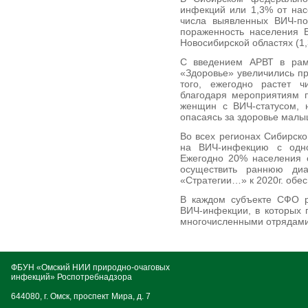
инфекций или 1,3% от нас
числа выявленных ВИЧ-по
пораженность населения В
Новосибирской областях (1,
С введением АРВТ в рамк
«Здоровье» увеличились п
того, ежегодно растет 
благодаря мероприятиям 
женщин с ВИЧ-статусом, 
опасаясь за здоровье малы
Во всех регионах Сибирско
на ВИЧ-инфекцию с одно
Ежегодно 20% населения о
осуществить раннюю диа
«Стратегии…» к 2020г. обе
В каждом субъекте СФО р
ВИЧ-инфекции, в которых 
многочисленными отрядами
ФБУН «Омский НИИ природно-очаговых
инфекций» Роспотребнадзора
644080, г. Омск, проспект Мира, д. 7