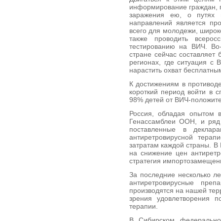
информирование граждан, 
заражения ею, о путях 
направлений является про
всего для молодежи, широк
также проводить всерос
тестированию на ВИЧ. Во
стране сейчас составляет 
регионах, где ситуация с
нарастить охват бесплатны
К достижениям в противоде
короткий период войти в с
98% детей от ВИЧ-положит
Россия, обладая опытом 
Генассамблеи ООН, и ряд 
поставленные в деклара
антиретровирусной тера
затратам каждой страны. В
на снижение цен антирет
стратегия импортозамещени
За последние несколько ле
антиретровирусные преп
производятся на нашей тер
зрения удовлетворения п
терапии.
В Сибирском федеральном