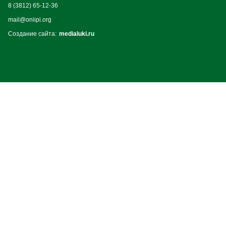
8 (3812) 65-12-36
mail@oniipi.org
Создание сайта:
medialuki.ru