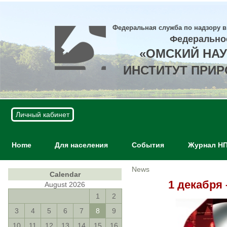
Федеральная служба по надзору в
Федерально
«ОМСКИЙ НА
ИНСТИТУТ ПРИ
Личный кабинет
Home
Для населения
События
Журнал Н
News
Calendar
1 декабря
August 2026
1
2
3
4
5
6
7
8
9
10
11
12
13
14
15
16