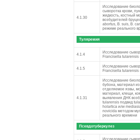
Исследование биолог
сыворотка крови, пу
жидкость, костный м
4.1.30
возбудителей бруцеллё
abortus, B. suis, B.
режиме реального в
Туляремия
Исследование сыворо
4.1.4
Francisella tularensi
Исследование сыворо
4.1.5
Francisella tularens
Исследование биоло
бубона, материал из
отделяемое язвы, мо
материал, клещи, ком
4.1.31
выявления ДНК возбу
tularensis подвид tula
holartica или mediasia
novicida методом м
реального времени
Псевдотуберкулез
Исследование сыворо