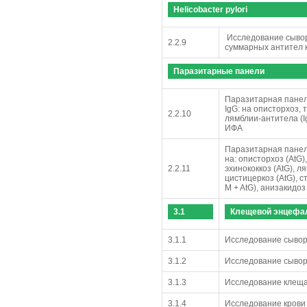
Helicobacter pylori
Исследование сывор
2.2.9
суммарных антител к
Паразитарные панели
Паразитарная панел
IgG: на описторхоз, 
2.2.10
лямблии-антитела (Ig
ИФА
Паразитарная панел
на: описторхоз (AtG),
2.2.11
эхинококкоз (AtG), ля
цистицеркоз (AtG), с
M + AtG), анизакидо
3.1
Клещевой энцефа
3.1.1
Исследование сывор
3.1.2
Исследование сывор
3.1.3
Исследование клеща
3.1.4
Исследование крови