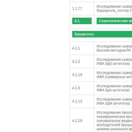
Исследование сывор
1.1.77
Варицелла_зостер (Var
4.1.
Серологические и
Бруцеллез
Исследование сыворо
4.1.1
Brucella методом РА
Исследование сывор
4.1.2
ИФА (IgG антитела)
Исследование сывор
4.1.19
ИФА (суммарные ант
Исследование сывор
4.1.3
ИФА (IgА антитела)
Исследование сывор
4.1.12
ИФА (IgМ антитела)
Исследование биоло
периферическая кров
4.1.29
синовиальная жидко
возбудителей бруцел
режиме реального в