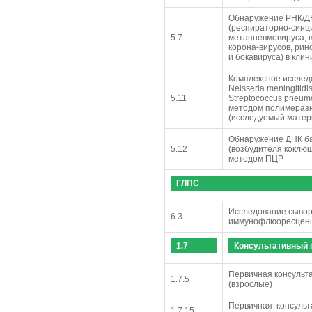
Обнаружение РНК/Д
(респираторно-синци
5.7
метапневмовируса, в
корона-вирусов, рин
и бокавируса) в кл
Комплексное исслед
Neisseria meningitidi
5.11
Streptococcus pneum
методом полимеразн
(исследуемый матери
Обнаружение ДНК бак
5.12
(возбудителя коклюш
методом ПЦР
ГЛПС
Исследование сывор
6.3
иммунофлюоресцен
1.7
Консультативный 
Первичная консульт
1.7.5
(взрослые)
Первичная консульт
1.7.15