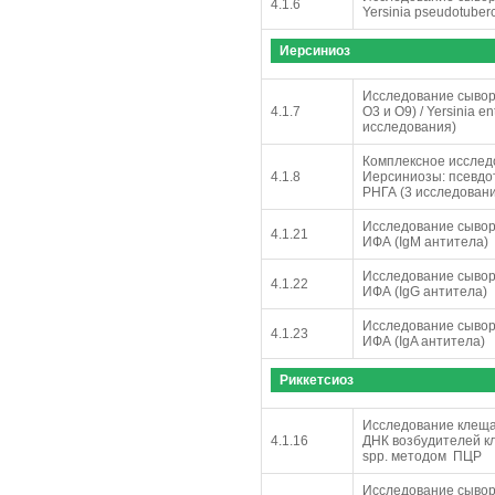
4.1.6
Yersinia pseudotube
Иерсиниоз
Исследование сывор
4.1.7
О3 и О9) / Yersinia 
исследования)
Комплексное исслед
4.1.8
Иерсиниозы: псевдо
РНГА (3 исследован
Исследование сывор
4.1.21
ИФА (IgM антитела)
Исследование сывор
4.1.22
ИФА (IgG антитела)
Исследование сывор
4.1.23
ИФА (IgA антитела)
Риккетсиоз
Исследование клеща
4.1.16
ДНК возбудителей кл
spp. методом ПЦР
Исследование сыворо