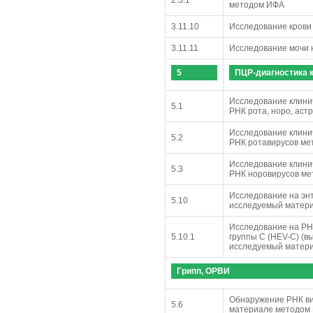
методом ИФА
3.11.10
Исследование крови 
3.11.11
Исследование мочи 
5
ПЦР-диагностика 
Исследование клини
5.1
РНК рота, норо, ас
Исследование клини
5.2
РНК ротавирусов м
Исследование клини
5.3
РНК норовирусов м
Исследование на эн
5.10
исследуемый материа
Исследование на РН
5.10.1
группы С (HEV-C) (
исследуемый материа
Грипп, ОРВИ
Обнаружение РНК вир
5.6
материале методом