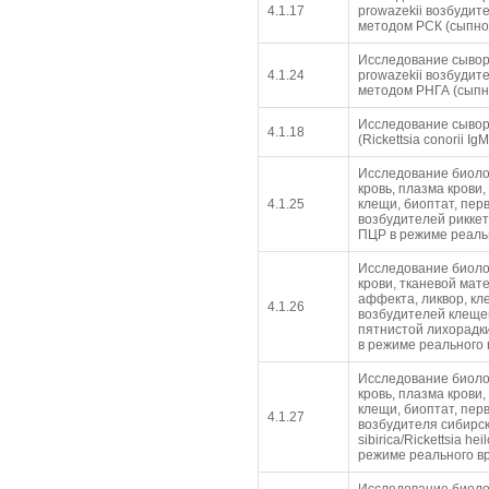
4.1.17
prowazekii возбудит
методом РСК (сыпно
Исследование сыворо
4.1.24
prowazekii возбудит
методом РНГА (сыпн
Исследование сывор
4.1.18
(Rickettsia conorii 
Исследование биоло
кровь, плазма крови
4.1.25
клещи, биоптат, пе
возбудителей риккетс
ПЦР в режиме реаль
Исследование биоло
крови, тканевой мат
аффекта, ликвор, к
4.1.26
возбудителей клеще
пятнистой лихорадки
в режиме реального
Исследование биоло
кровь, плазма крови
клещи, биоптат, пе
4.1.27
возбудителя сибирск
sibirica/Rickettsia h
режиме реального в
Исследование биолог