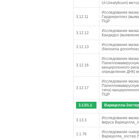
Ur.Urealyticum) мет
Исследование мазка,
3.12.11
Гарднереллез (выявл
ПЦР
Исследование мазка,
3.12.12
Кандидоз (выявлени
Исследование мазка,
3.12.13
(Neisseria gonorrho
Исследование мазка,
Папилломавирусную 
3.12.16
канцерогенного риск
определение ДНК) 
Исследование мазка,
Папилломавирусную 
3.12.17
типа) канцерогенног
ПЦР
3.13/1.1
Варицелла-Зосте
Исследование мазка
3.13.3
вируса Варицелла_зос
Исследование сывор
1.1.76
Варицелла_зостер (Va