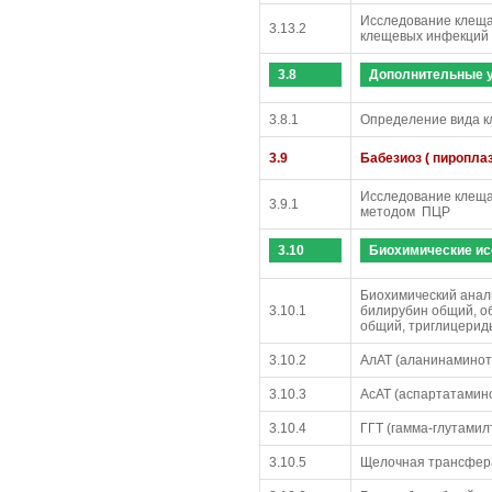
Исследование клеща 
3.13.2
клещевых инфекций 
3.8
Дополнительные 
3.8.1
Определение вида 
3.9
Бабезиоз ( пиропла
Исследование клеща
3.9.1
методом ПЦР
3.10
Биохимические и
Биохимический анали
3.10.1
билирубин общий, об
общий, триглицерид
3.10.2
АлАТ (аланинамино
3.10.3
АсАТ (аспартатамин
3.10.4
ГГТ (гамма-глутами
3.10.5
Щелочная трансфер