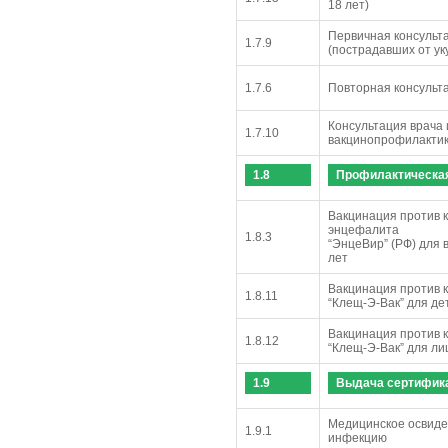
18 лет)
Первичная консульт
1.7.9
(пострадавших от ук
1.7.6
Повторная консульт
Консультация врача
1.7.10
вакцинопрофилактик
1.8
Профилактическа
Вакцинация против 
энцефали
1.8.3
“ЭнцеВир” (РФ) для 
л
Вакцинация против 
1.8.11
“Клещ-Э-Вак” для дет
Вакцинация против 
1.8.12
“Клещ-Э-Вак” для ли
1.9
Выдача сертифик
Медицинское освиде
1.9.1
инфекцию