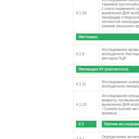
тканевой (аутопсий
с очага первичного 
4.1.28
выявления ДНК возб
лихорадки и Марсел
пятнистой лихорадки 
режиме реального в
Листериоз
Исследование крови
4.2.9
возбудителя Листери
методом ПЦР
Лихорадка КУ (коксиеллез)
Исследование сыворо
4.1.11
возбудителю лихора
Исследование клеща 
мокрота, промывные 
4.1.20
выявления ДНК возб
/ Coxiella burnetii 
времени
2.3
Прочие исследова
Определение антиге
2.3.1