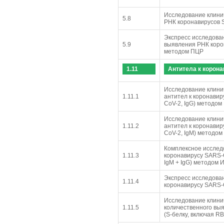
Исследование клини
5.8
РНК коронавирусов
Экспресс исследова
5.9
выявления РНК коро
методом ПЦР
1.11
Антитела к корон
Исследование клини
1.11.1
антител к коронавир
CoV-2, IgG) методом
Исследование клини
1.11.2
антител к коронавир
CoV-2, IgМ) методо
Комплексное исслед
1.11.3
коронавирусу SARS-C
IgМ + IgG) методом 
Экспресс исследова
1.11.4
коронавирусу SARS-
Исследование клини
1.11.5
количественного вы
(S-белку, включая R