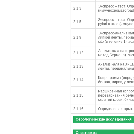
Экспресс – тест: Оп
2.1.3
(иммунохроматограф
Экспресс – тест: Оп
2.1.5
pylori в кале (имму
Экспресс-анализ кал
2.1.9
липкой ленты, периа
cito (в течение 1 часа
Анализ кала на стр
2.1.12
метод Бермана)- экс
Анализ кала на яйца
2.1.13
ленты, перианальный
Копрограмма (опред
2.1.14
белков, жиров, углев
Расширенная копрог
2.1.15
переваривания белко
скрытой крови, били
2.1.16
Определение скрытой
Серологические исследования
Описторхоз