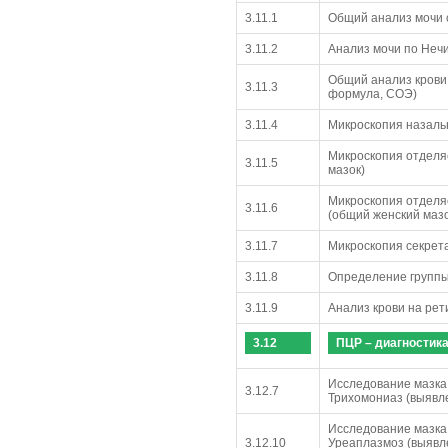
3.11.1
Общий анализ мочи 
3.11.2
Анализ мочи по Неч
Общий анализ крови
3.11.3
формула, СОЭ)
3.11.4
Микроскопия назаль
Микроскопия отделя
3.11.5
мазок)
Микроскопия отделя
3.11.6
(общий женский мазо
3.11.7
Микроскопия секрет
3.11.8
Определение группы
3.11.9
Анализ крови на ре
3.12
ПЦР – диагностик
Исследование мазка,
3.12.7
Трихомониаз (выявле
Исследование мазка,
3.12.10
Уреаплазмоз (выявл