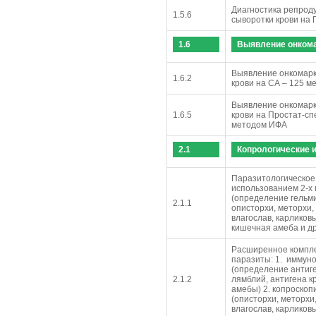
Диагностика репрод
1.5.6
сыворотки крови на
1.6
Выявление онком
Выявление онкомарк
1.6.2
крови на СА – 125 
Выявление онкомарк
1.6.5
крови на Простат-с
методом ИФА
2.1
Копрологические 
Паразитологическое 
использованием 2-х
(определение гельм
2.1.1
описторхи, меторхи
влагослав, карликов
кишечная амеба и др
Расширенное компле
паразиты: 1. иммун
(определение антиге
2.1.2
лямблий, антигена к
амебы) 2. копроскоп
(описторхи, меторх
влагослав, карликовы