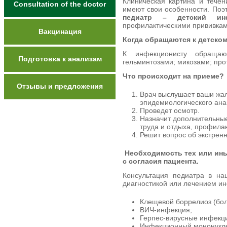
Клиническая картина и течен
Сonsultation of the doctor
имеют свои особенности. Поэ
педиатр – детский инф
профилактическими прививкам
Вакцинация
Когда обращаются к детско
К инфекционисту обращают
Подготовка к анализам
гельминтозами; микозами; про
Что происходит на приеме?
Отзывы и предложения
Врач выслушает ваши жал
эпидемиологического ана
Проведет осмотр.
Назначит дополнительные
труда и отдыха, профила
Решит вопрос об экстрен
Необходимость тех или ин
с согласия пациента.
Консультация педиатра в на
диагностикой или лечением и
Клещевой боррелиоз (бол
ВИЧ-инфекция;
Герпес-вирусные инфекц
Инфекционный мононукле