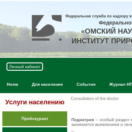
Федеральная служба по надзору в
Федерально
«ОМСКИЙ НА
ИНСТИТУТ ПРИ
Личный кабинет
Home
Для населения
События
Журнал Н
Сonsultation of the doctor
Услуги населению
Прейскурант
Педиатрия
– особый раздел 
занимается выявлением и лече