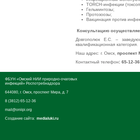
TORCH-инфекции (токсопл
Гельминтозы;
Протозоозы;
Вакцинация против инфе
Консультацию осуществляе
Довгополюк Е.С. – заведую
квалификационная категория.
Наш адрес: г. Омск,
проспект 
Контактный телефон
: 65-12-36
ФБУН «Омский НИИ природно-очаговых
инфекций» Роспотребнадзора
644080, г. Омск, проспект Мира, д. 7
8 (3812) 65-12-36
mail@oniipi.org
Создание сайта:
medialuki.ru