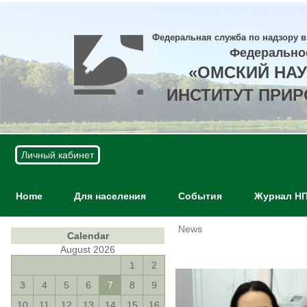
Федеральная служба по надзору в
Федерально
«ОМСКИЙ НА
ИНСТИТУТ ПРИ
Личный кабинет
Home
Для населения
События
Журнал Н
News
Calendar
August 2026
1
2
3
4
5
6
7
8
9
10
11
12
13
14
15
16