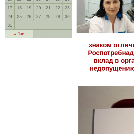
17
18
19
20
21
22
23
24
25
26
27
28
29
30
31
« Jun
знаком отлич
Роспотребнад
вклад в ор
недопущению