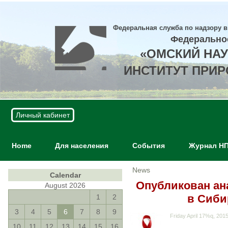
Федеральная служба по надзору в
Федерально
«ОМСКИЙ НА
ИНСТИТУТ ПРИ
Личный кабинет
Home
Для населения
События
Журнал Н
News
Calendar
Опубликован ан
August 2026
в Сиби
1
2
3
4
5
6
7
8
9
Friday April 17%q, 201
10
11
12
13
14
15
16