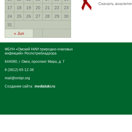
Скачать аналити
17
18
19
20
21
22
23
24
25
26
27
28
29
30
31
« Jun
ФБУН «Омский НИИ природно-очаговых
инфекций» Роспотребнадзора
644080, г. Омск, проспект Мира, д. 7
8 (3812) 65-12-36
mail@oniipi.org
Создание сайта:
medialuki.ru