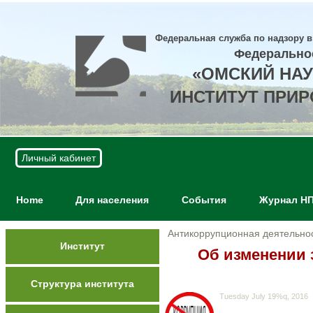
Федеральная служба по надзору в
Федерально
«ОМСКИЙ НА
ИНСТИТУТ ПРИ
Личный кабинет
Home
Для населения
События
Журнал Н
Антикоррупционная деятельно
Институт
Об изменении 
Структура института
Tuesday July 19%q, 2016