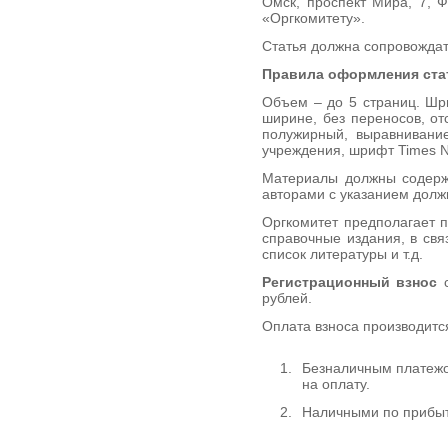
Омск, проспект Мира, 7, 
«Оргкомитету».
Статья должна сопровожда
Правила оформления ста
Объем – до 5 страниц. Шри
ширине, без переносов, от
полужирный, выравнивани
учреждения, шрифт Times Ne
Материалы должны содержа
авторами с указанием долж
Оргкомитет предполагает 
справочные издания, в свя
список литературы и т.д.
Регистрационный взнос
с
рублей.
Оплата взноса производитс
Безналичным платежом
на оплату.
Наличными по прибы