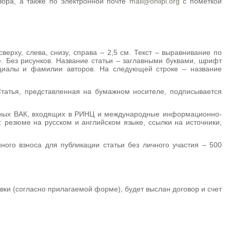
ора, а также по электронной почте
mail@oniipi.org
с пометкой
ерху, слева, снизу, справа – 2,5 см. Текст – выравнивание по
. Без рисунков. Название статьи – заглавными буквами, шрифт
ициалы и фамилии авторов. На следующей строке – название
Статья, представленная на бумажном носителе, подписывается
анных ВАК, входящих в РИНЦ и международные информационно-
 резюме на русском и английском языке, ссылки на источники,
ного взноса для публикации статьи без личного участия – 500
ки (согласно прилагаемой форме), будет выслан договор и счет