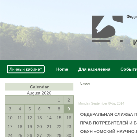
Феде
Личный кабинет
Home
Для населения
Событ
News
Calendar
August 2026
1
2
Monday September 8%q, 2014
3
4
5
6
7
8
9
ФЕДЕРАЛЬНАЯ СЛУЖБА П
10
11
12
13
14
15
16
ПРАВ ПОТРЕБИТЕЛЕЙ И 
17
18
19
20
21
22
23
ФБУН «ОМСКИЙ НАУЧНО
24
25
26
27
28
29
30