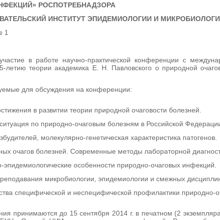
НФЕКЦИЙ» РОСПОТРЕБНАДЗОРА
ВАТЕЛЬСКИЙ ИНСТИТУТ ЭПИДЕМИОЛОГИИ И МИКРОБИОЛОГИИ 
№ 1
участие в работе научно-практической конференции с междуна
-летию теории академика Е. Н. Павловского о природной очагово
уемые для обсуждения на конференции:
стижения в развитии теории природной очаговости болезней.
ситуация по природно-очаговым болезням в Российской Федераци
будителей, молекулярно-генетическая характеристика патогенов.
ных очагов болезней. Современные методы лабораторной диагности
-эпидемиологические особенности природно-очаговых инфекций.
преподавания микробиологии, эпидемиологии и смежных дисципли
ства специфической и неспецифической профилактики природно-о
я принимаются до 15 сентября 2014 г. в печатном (2 экземпляра) 