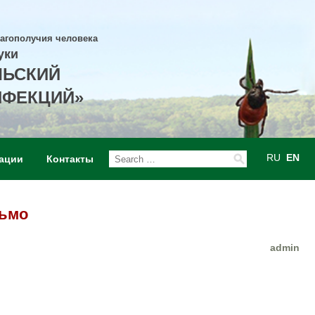
лагополучия человека
уки
ЛЬСКИЙ
НФЕКЦИЙ»
RU
EN
ации
Контакты
ьмо
admin