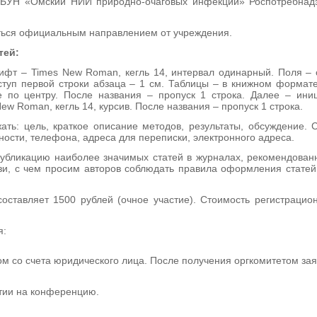
ФБУН «Омский НИИ природно-очаговых инфекций» Роспотребнадз
ться официальным направлением от учреждения.
тей:
фт – Times New Roman, кегль 14, интервал одинарный. Поля – св
ступ первой строки абзаца – 1 см. Таблицы – в книжном формате
е по центру. После названия – пропуск 1 строка. Далее – ин
w Roman, кегль 14, курсив. После названия – пропуск 1 строка.
ть: цель, краткое описание методов, результаты, обсуждение. 
ности, телефона, адреса для переписки, электронного адреса.
публикацию наиболее значимых статей в журналах, рекомендов
зи, с чем просим авторов соблюдать правила оформления статей:
оставляет 1500 рублей (очное участие). Стоимость регистрацион
я:
 со счета юридического лица. После получения оргкомитетом заяв
тии на конференцию.