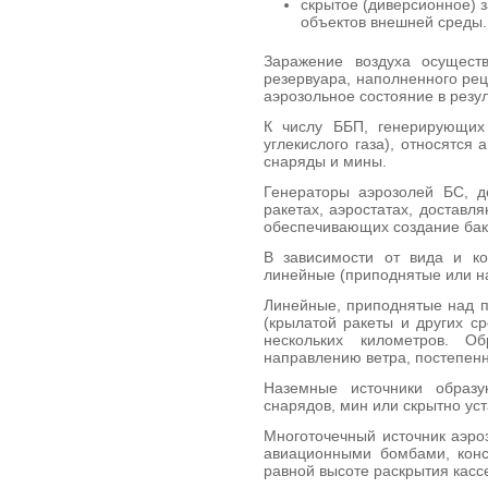
скрытое (диверсионное) 
объектов внешней среды.
Заражение воздуха осущест
резервуара, напол­ненного ре
аэрозольное состояние в резул
К числу ББП, генерирующих 
углекислого газа), относятс
снаряды и мины.
Генераторы аэрозолей БС, д
ракетах, аэроста­тах, доставл
обеспечивающих создание бак­т
В зависимости от вида и ко
линейные (при­поднятые или н
Линейные, приподнятые над п
(крылатой ра­кеты и других с
нескольких километров. О
направлению ветра, постепенн
Наземные источники образу
снарядов, мин или скрытно ус
Многоточечный источник аэро
авиационными бомбами, конс
равной высоте раскрытия кассе