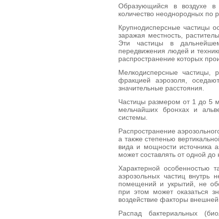
Образующийся в воздухе в 
количество неоднородных по р
Крупнодисперсные частицы ос
заражая мест­ность, растител
Эти частицы в дальнейшем
передвижения людей и техники
распростране­ние которых прои
Мелкодисперсные частицы, 
фракцией аэро­золя, оседа
значительные расстояния.
Частицы размером от 1 до 5 м
мельчайших бронхах и альве
системы.
Распространение аэрозольного
а также сте­пенью вертикально
вида и мощности источника а
может составлять от одной до 
Характерной особенностью т
аэрозольных частиц внутрь 
помещений и укрытий, не об
при этом может оказаться з
воздействие факторы внешней
Распад бактериальных (био