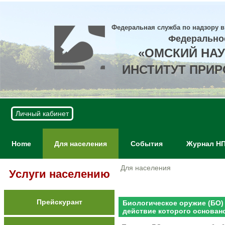
Федеральная служба по надзору в
Федерально
«ОМСКИЙ НА
ИНСТИТУТ ПРИ
Личный кабинет
Home
Для населения
События
Журнал Н
Для населения
Услуги населению
Прейскурант
Биологическое оружие (БО)
действие которого основан