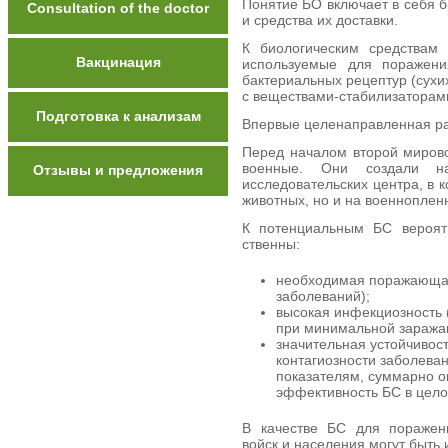
Понятие БО включает в себя б
Сonsultation of the doctor
и средства их доставки.
К биологическим средствам 
Вакцинация
используемые для поражени
бактериальных рецептур (сухи
с веществами-стабилизаторами
Подготовка к анализам
Впервые целенаправленная раз
Перед началом второй миров
военные. Они создали на
Отзывы и предложения
исследовательских центра, в 
животных, но и на военноплен
К потенциальным БС вероятн
ственны:
необходимая поражающая
заболеваний);
высокая инфекциозность 
при минимальной заража
значительная устойчивос
контагиозности заболева
показателям, суммарно 
эффективность БС в цело
В качестве БС для по­ражен
войск и населения могут быть 