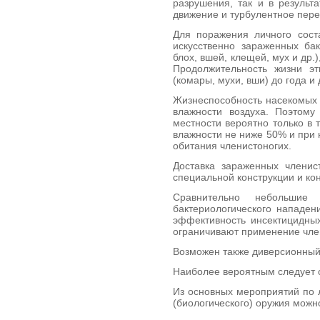
разрушения, так и в результ
движение и турбулентное пер
Для поражения личного сост
искусственно зараженных ба
блох, вшей, клещей, мух и др.
Продолжительность жизни эт
(комары, мухи, вши) до года и 
Жизнеспособность насекомых 
влажности воз­духа. Поэтом
местности вероятно только в 
влажности не ниже 50% и при
обита­ния членистоногих.
Доставка зараженных членис
специальной кон­струкции и ко
Сравнительно небольшие
бактериологического нападен
эффективность инсектицидны
ограничивают применение чле
Возможен также диверсионный
Наиболее вероятным следует 
Из основных мероприятий по 
(биологического) оружия мож