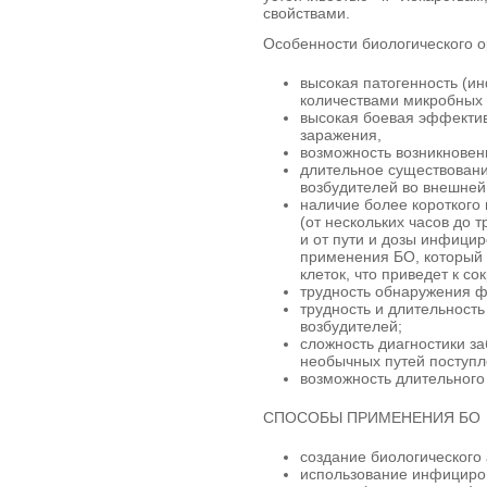
свойствами.
Особенности биологического о
высокая патогенность (и
количествами микробных к
высокая боевая эффектив
заражения,
возможность возникновен
длительное существовани
возбудителей во внешней
наличие более короткого
(от нескольких часов до т
и от пути и дозы инфици
применения БО, который 
клеток, что приведет к с
трудность обнаружения 
трудность и длительност
возбудителей;
сложность диагностики з
необычных путей поступл
возможность длительного
СПОСОБЫ ПРИМЕНЕНИЯ БО
создание биологического
использование инфициро