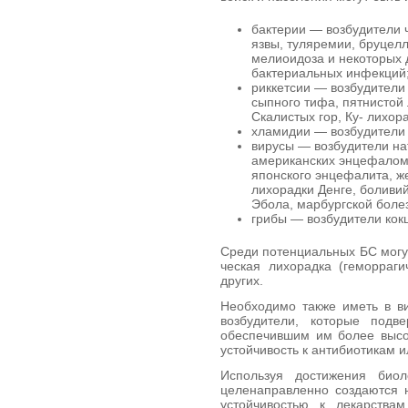
бактерии — возбудители 
язвы, туляремии, бруцелл
мелиоидоза и некоторых 
бактериальных инфекций
риккетсии — возбудители
сыпного ти­фа, пятнистой
Скалистых гор, Ку- лихор
хламидии — возбудители 
вирусы — возбудители на
американ­ских энцефало
японского энцефалита, ж
лихорадки Денге, боливий
Эбола, марбургской боле
грибы — возбудители кокц
Среди потенциальных БС могут
ческая лихорадка (геморраг
других.
Необходимо также иметь в ви
возбудители, кото­рые под
обеспечившим им более высок
устойчивость к антибиотикам и
Используя достижения биол
целенаправленно создаются 
устойчивостью к лекарства