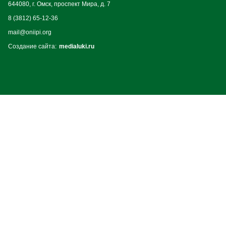
644080, г. Омск, проспект Мира, д. 7
8 (3812) 65-12-36
mail@oniipi.org
Создание сайта:
medialuki.ru