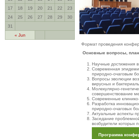
17
18
19
20
21
22
23
24
25
26
27
28
29
30
31
« Jun
Формат проведения конфер
Основные вопросы, план
Научные достижения в
Современная эпидемио
природно-очаговым бо
Вопросы эволюции воз
вирусных и бактериал
Молекулярно-генетиче
совершенствование ме
Современные клинико-
Разработка инновацио
природно-очаговых бо
Актуальные аспекты п
Заседание проблемной
возбудители которых 
Программа конфе