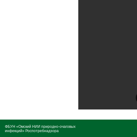
ФБУН «Омский НИИ природно-очаговых
инфекций» Роспотребнадзора