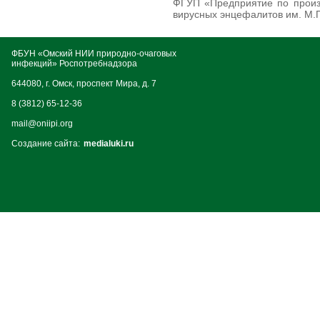
ФГУП «Предприятие по произ
вирусных энцефалитов им. М.
ФБУН «Омский НИИ природно-очаговых
инфекций» Роспотребнадзора
644080, г. Омск, проспект Мира, д. 7
8 (3812) 65-12-36
mail@oniipi.org
Создание сайта:
medialuki.ru