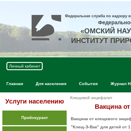
Федеральная служба по надзору в
Федерально
«ОМСКИЙ НА
ИНСТИТУТ ПРИ
Личный кабинет
Главная
Для населения
События
Журнал 
Клещевой энцефалит
Услуги населению
Вакцина от
Прейскурант
Вакцина от клещевого энце
”Клещ-Э-Вак”
для детей от 1