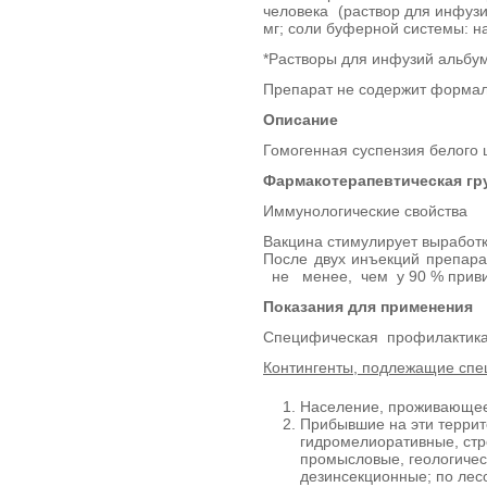
человека (раствор для инфузий
мг; соли буферной системы: на
*Растворы для инфузий альбум
Препарат не содержит формаль
Описание
Гомогенная суспензия белого 
Фармакотерапевтическая гр
Иммунологические свойства
Вакцина стимулирует выработк
После двух инъекций препар
не менее, чем у 90 % приви
Показания для применения
Специфическая профилактика к
Контингенты, подлежащие спе
Население, проживающее
Прибывшие на эти терри
гидромелиоративные, стр
промысловые, геологичес
дезинсекционные; по лесо