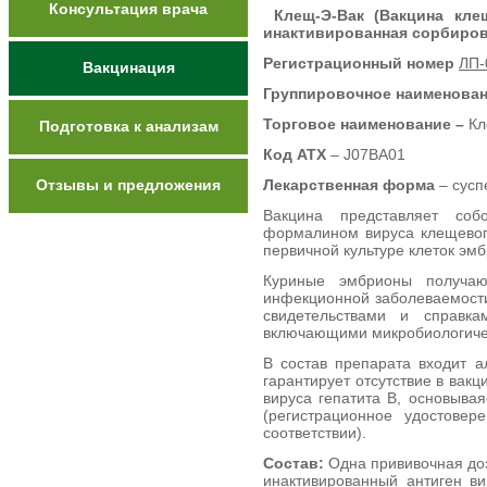
Консультация врача
Клещ-Э-Вак (Вакцина кле
инактивированная сорбиров
Регистрационный номер
ЛП-
Вакцинация
Группировочное наименова
Торговое наименование –
Кл
Подготовка к анализам
Код АТХ
– J07BA01
Отзывы и предложения
Лекарственная форма
– сусп
Вакцина представляет соб
формалином вируса клещевог
первичной культуре клеток эм
Куриные эмбрионы получаю
инфекционной заболеваемости
свидетельствами и справка
включающими микробиологичес
В состав препарата входит 
гарантирует отсутствие в вакц
вируса гепатита В, основыва
(регистрационное удостовер
соответствии).
Состав:
Одна прививочная доза
инактивированный антиген в