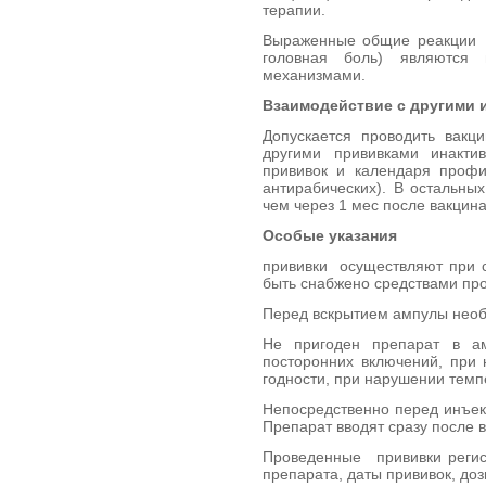
терапии.
Выраженные общие реакции н
головная боль) являются 
механизмами.
Взаимодействие с другими 
Допускается проводить вакц
другими прививками инакти
прививок и календаря профи
антирабических). В остальны
чем через 1 мес после вакцин
Особые указания
прививки осуществляют при 
быть снабжено средствами пр
Перед вскрытием ампулы необ
Не пригоден препарат в ам
посторонних включений, при
годности, при нарушении темп
Непосредственно перед инъек
Препарат вводят сразу после
Проведенные прививки регис
препарата, даты прививок, доз