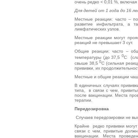
очень редко < 0,01 %, включая
Для детей от 1 года до 16 ле
Местные реакции: часто – по
развитие инфильтрата, а 
лимфатических узлов.
Местные реакции могут проя
реакций не превышает 3 сут.
Общие реакции: часто – общ
0
температуры (до 37,5
С (сла
0
свыше 38,5
С (сильная реакц
прививки, их продолжительност
Местные и общие реакции чащ
В единичных случаях прививк
типа, в связи с чем, приви
после вакцинации. Места пр
терапии.
Передозировка
Случаев передозировки не вы
Крайне редко прививки могут
связи с чем, привитые долж
вакцинации. Места проведе