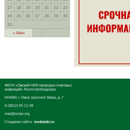
17
18
19
20
21
22
23
24
25
26
27
28
29
30
31
« Июн
ФБУН «Омский НИИ природно-очаговых
инфекций» Роспотребнадзора
644080, г. Омск, проспект Мира, д. 7
8 (3812) 65-12-36
mail@oniipi.org
Создание сайта:
medialuki.ru