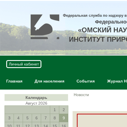
Федеральная служба по надзору в
Федерально
«ОМСКИЙ НА
ИНСТИТУТ ПРИ
Личный кабинет
Главная
Для населения
События
Журнал 
Новости
Календарь
Август 2026
1
2
3
4
5
6
7
8
9
10
11
12
13
14
15
16