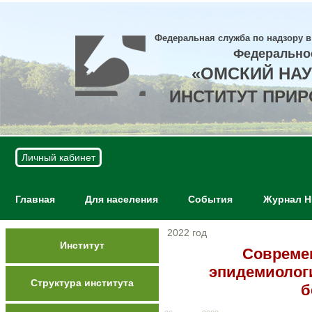
Федеральная служба по надзору в
Федерально
«ОМСКИЙ НА
ИНСТИТУТ ПРИ
Личный кабинет
Главная
Для населения
События
Журнал 
2022 год
Институт
Современ
эпидемиолог
Структура института
б