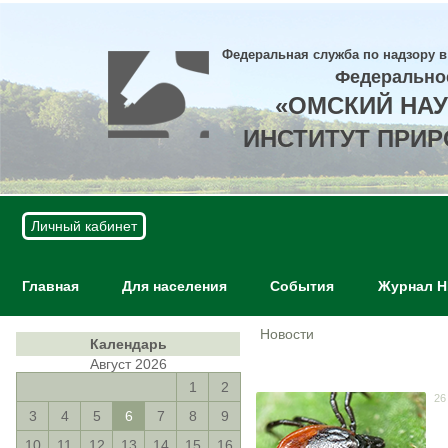
Федеральная служба по надзору в
Федерально
«ОМСКИЙ НА
ИНСТИТУТ ПРИ
Личный кабинет
Главная
Для населения
События
Журнал 
Новости
Календарь
Август 2026
1
2
26
3
4
5
6
7
8
9
10
11
12
13
14
15
16