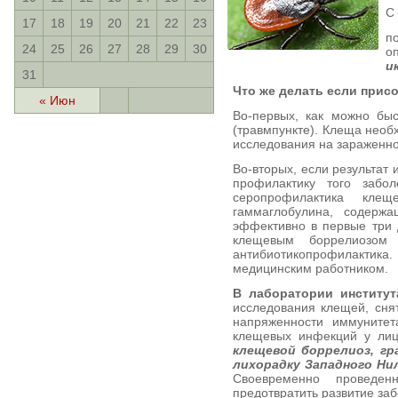
С
17
18
19
20
21
22
23
п
24
25
26
27
28
29
30
о
и
31
Что же делать если прис
« Июн
Во-первых, как можно бы
(травмпункте). Клеща необ
исследования на зараженно
Во-вторых, если результат
профилактику того забо
серопрофилактика клещ
гаммаглобулина, содержа
эффективно в первые три 
клещевым боррелиозом 
антибиотикопрофилактик
медицинским работником.
В лаборатории институ
исследования клещей, сня
напряженности иммунитет
клещевых инфекций у лиц
клещевой боррелиоз, гр
лихорадку Западного Н
Своевременно проведен
предотвратить развитие за