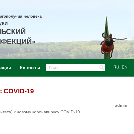
лагополучия человека
уки
ЛЬСКИЙ
НФЕКЦИЙ»
RU
EN
зации
Контакты
с COVID-19
admin
итета) к новому коронавирусу COVID-19.