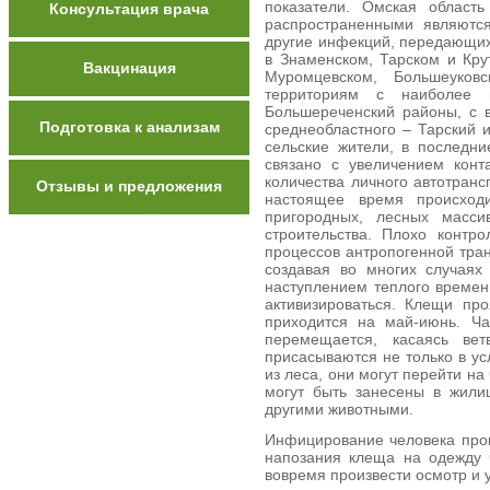
показатели. Омская област
Консультация врача
распространенными являютс
другие инфекций, передающих
в Знаменском, Тарском и Кру
Вакцинация
Муромцевском, Большеуковс
территориям с наиболее 
Большереченский районы, с 
Подготовка к анализам
среднеобластного – Тарский 
сельские жители, в последн
связано с увеличением конт
количества личного автотранс
Отзывы и предложения
настоящее время происходи
пригородных, лесных масси
строительства. Плохо контр
процессов антропогенной тра
создавая во многих случаях
наступлением теплого времен
активизироваться. Клещи пр
приходится на май-июнь. Ча
перемещается, касаясь вет
присасываются не только в у
из леса, они могут перейти на
могут быть занесены в жили
другими животными.
Инфицирование человека про
напозания клеща на одежду 
вовремя произвести осмотр и 