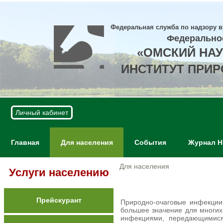
Федеральная служба по надзору в
Федерально
«ОМСКИЙ НА
ИНСТИТУТ ПРИ
Личный кабинет
Главная
Для населения
События
Журнал 
Для населения
Услуги населению
Прейскурант
Природно-очаговые инфекции
большее значение для многих
инфекциями, передающимися 