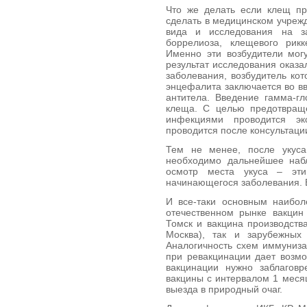
Что же делать если клещ пр
сделать в медицинском учреж
вида и исследования на за
боррелиоза, клещевого рикк
Именно эти возбудители могу
результат исследования оказ
заболевания, возбудитель ко
энцефалита заключается во в
антитела. Введение гамма-г
клеща. С целью предотвращ
инфекциями проводится эк
проводится после консультаци
Тем не менее, после укуса
необходимо дальнейшее наб
осмотр места укуса – эти
начинающегося заболевания. В
И все-таки основным наибо
отечественном рынке вакцин
Томск и вакцина производст
Москва), так и зарубежных
Аналогичность схем иммуниза
при ревакцинации дает возм
вакцинации нужно заблаговр
вакцины с интервалом 1 меся
выезда в природный очаг.