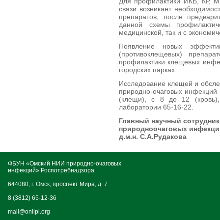
Для профилактики ИКБ, КР, М
связи возникает необходимос
препаратов, после предвари
данной схемы профилактич
медицинской, так и с экономич
Появление новых эффекти
(противоклещевых) препара
профилактики клещевых инфек
городских парках.
Исследование клещей и обсле
природно-очаговых инфекций (
(клещи), с 8 до 12 (кровь
лаборатории 65-16-22.
Главный научный сотрудник
природноочаговых инфекци
д.м.н. С.А.Рудакова
ФБУН «Омский НИИ природно-очаговых
инфекций» Роспотребнадзора
644080, г. Омск, проспект Мира, д. 7
8 (3812) 65-12-36
mail@oniipi.org