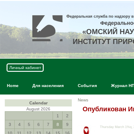
Федеральная служба по надзору в
Федерально
«ОМСКИЙ НА
ИНСТИТУТ ПРИ
Личный кабинет
Home
Для населения
События
Журнал Н
News
Calendar
Опубликован 
August 2026
1
2
3
4
5
6
7
8
9
Thursday March 1%q, 
10
11
12
13
14
15
16