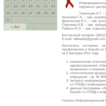
Информационны
17
18
19
20
21
22
23
окружного центр
24
25
26
27
28
29
30
Тюменцев А.Т. –
Калачева Г.А. – зам. руков
31
Довгополюк Е.С. – зав. кон
Сергеева И.В. – зав. лабо
« Jun
Рубина Ю.Л. – зав. отдело
Контактный тел/факс (3812)
E-mail: sibfoaids@gmail.com
Бюллетень составлен на
профилактике и борьбе со
за 6 месяцев 2011 года:
ежемесячная отчетная
здравоохранения «Све
выявлению и лечению
статистическая форма
извещения – ф. № 309/у
экспресс-информация,
со СПИД и инфекционн
данные программы «А
борьбе со СПИД и ин
Скачать Информационный 