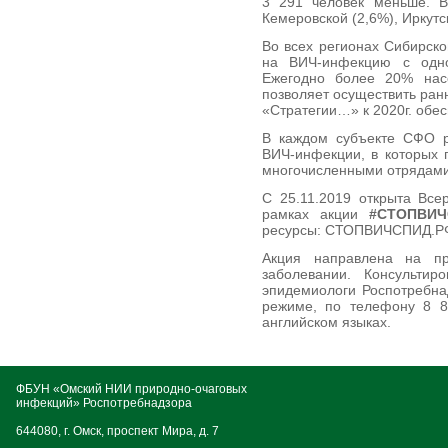
3 291 человек меньше. В
Кемеровской (2,6%), Иркутс
Во всех регионах Сибирско
на ВИЧ-инфекцию с одно
Ежегодно более 20% насе
позволяет осуществить ран
«Стратегии…» к 2020г. обе
В каждом субъекте СФО р
ВИЧ-инфекции, в которых 
многочисленными отрядами
С 25.11.2019 открыта Все
рамках акции
#СТОПВИЧ
ресурсы: СТОПВИЧСПИД.РФ и
Акция направлена на п
заболевании. Консульти
эпидемиологи Роспотребна
режиме, по телефону 8 8
английском языках.
ФБУН «Омский НИИ природно-очаговых
инфекций» Роспотребнадзора
644080, г. Омск, проспект Мира, д. 7