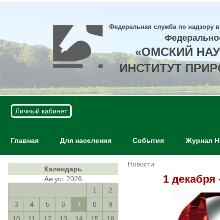
Федеральная служба по надзору в
Федерально
«ОМСКИЙ НА
ИНСТИТУТ ПРИ
Личный кабинет
Главная
Для населения
События
Журнал 
Новости
Календарь
1 декабря
Август 2026
1
2
3
4
5
6
7
8
9
10
11
12
13
14
15
16