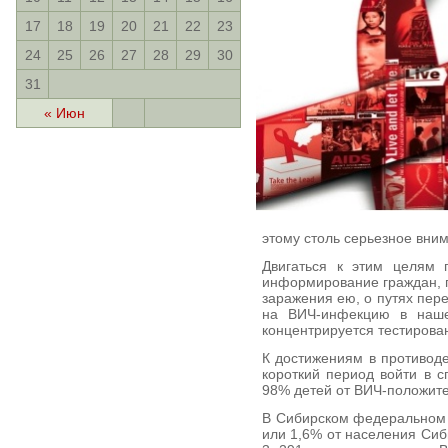
17
18
19
20
21
22
23
24
25
26
27
28
29
30
31
« Июн
этому столь серьезное вни
Двигаться к этим целям 
информирование граждан, 
заражения ею, о путях пер
на ВИЧ-инфекцию в наше
концентрируется тестирова
К достижениям в противоде
короткий период войти в с
98% детей от ВИЧ-положит
В Сибирском федеральном о
или 1,6% от населения Сиб