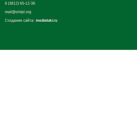
8 (3812) 65-12-36
mail@oniipi.org
Создание сайта:
medialuki.ru