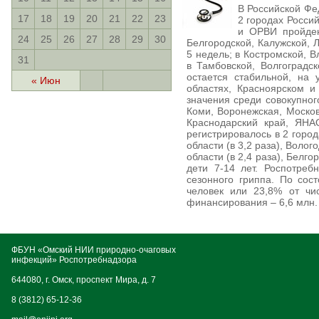
В Российской Фед
17
18
19
20
21
22
23
2 городах Росси
и ОРВИ пройден
24
25
26
27
28
29
30
Белгородской, Калужской, 
5 недель; в Костромской, В
31
в Тамбовской, Волгоградск
остается стабильной, на
« Июн
областях, Красноярском и
значения среди совокупного
Коми, Воронежская, Москов
Краснодарский край, ЯНА
регистрировалось в 2 город
области (в 3,2 раза), Волог
области (в 2,4 раза), Белг
дети 7-14 лет. Роспотреб
сезонного гриппа. По сос
человек или 23,8% от чис
финансирования – 6,6 млн.
ФБУН «Омский НИИ природно-очаговых
инфекций» Роспотребнадзора
644080, г. Омск, проспект Мира, д. 7
8 (3812) 65-12-36