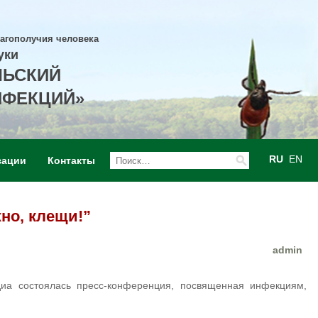
лагополучия человека
уки
ЛЬСКИЙ
НФЕКЦИЙ»
RU
EN
зации
Контакты
но, клещи!”
admin
диа состоялась пресс-конференция,
посвященная инфекциям,