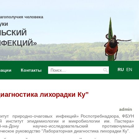
лагополучия человека
уки
ЛЬСКИЙ
НФЕКЦИЙ»
RU
EN
зации
Контакты
иагностика лихорадки Ку”
admin
итут природно-очаговых инфекций» Роспотребнадзора, ФБУН
кий институт эпидемиологии и микробиологии им. Пастера»
на-Дону научно-исследовательский противочумный
ческое руководство “Лабораторная диагностика лихорадки Ку”.