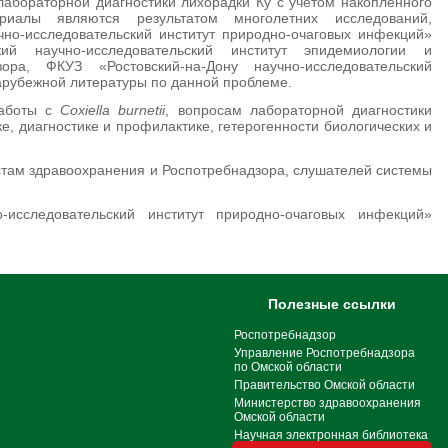
лабораторной диагностики лихорадки Ку с учётом накопленного
риалы являются результатом многолетних исследований,
о-исследовательский институт природно-очаговых инфекций»
кий научно-исследовательский институт эпидемиологии и
ора, ФКУЗ «Ростовский-на-Дону научно-исследовательский
зарубежной литературы по данной проблеме.
работы с
Coxiella
burnetii
, вопросам лабораторной диагностики
е, диагностике и профилактике, гетерогенности биологических и
там здравоохранения и Роспотребнадзора, слушателей системы
исследовательский институт природно-очаговых инфекций»
Полезные ссылки
Роспотребнадзор
Управление Роспотребнадзора
по Омской области
Правительство Омской области
Министерство здравоохранения
Омской области
Научная электронная библиотека