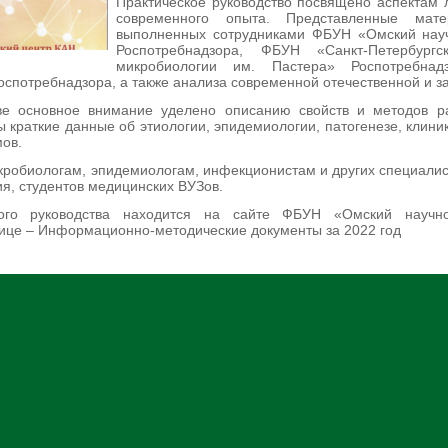
Практическое руководство посвящено аспектам 
современного опыта. Представленные мате
выполненных сотрудниками ФБУН «Омский научн
Роспотребнадзора, ФБУН «Санкт-Петербургс
микробиологии им. Пастера» Роспотребнадз
оспотребнадзора, а также анализа современной отечественной и 
тве основное внимание уделено описанию свойств и методов 
 краткие данные об этиологии, эпидемиологии, патогенезе, клиник
мов.
кробиологам, эпидемиологам, инфекционистам и других специалис
я, студентов медицинских ВУЗов.
ого руководства находится на сайте ФБУН «Омский научно-
ице – Информационно-методические документы за 2022 год