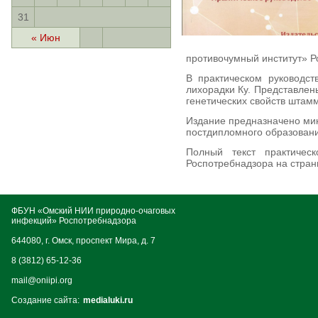
31
« Июн
противочумный институт» Р
В практическом руководс
лихорадки Ку. Представлены
генетических свойств штам
Издание предназначено ми
постдипломного образовани
Полный текст практическ
Роспотребнадзора на стран
ФБУН «Омский НИИ природно-очаговых
инфекций» Роспотребнадзора
644080, г. Омск, проспект Мира, д. 7
8 (3812) 65-12-36
mail@oniipi.org
Создание сайта:
medialuki.ru