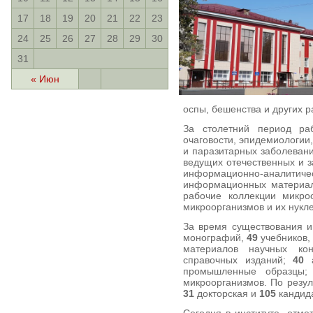
17
18
19
20
21
22
23
24
25
26
27
28
29
30
31
« Июн
оспы, бешенства и других 
За столетний период ра
очаговости, эпидемиологии
и паразитарных заболевани
ведущих отечественных и з
информационно-аналитиче
информационных материало
рабочие коллекции микро
микроорганизмов и их нукл
За время существования и
монографий,
49
учебников,
материалов научных к
справочных изданий;
40
а
промышленные образцы; 
микроорганизмов. По резу
31
докторская и
105
кандида