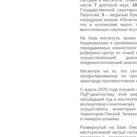
Сегодня в институте, отме
числе
7
докторов наук,
18
Государственной санитар
Пирогова,
5
– медалью Лук
нагрудным знаком
«
Почетн
что в коллективе много 
выполняющих научные иссл
На базе института, кроме
боррелиозам) и проблемно
передаваемых членистоно
референс-центр по новой 
осуществляющий диаг
эпидемиологический анализ
Несмотря на то, что се
профилированное по проб
авангарде противостояния
С марта 2020 года (начал
ПЦР-диагностику этой и
прошедший год в институт
молекулярно-генетически
осуществлять мониторин
территории Омской, Кемеро
и омикрон штаммы.
Развернутый на базе Омс
неотъемлемой частью систе