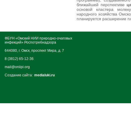
программы), создаваемого
ближайшей перспективе
ц
основой кластера молеку
народного хозяйства Омской
планируется расширение п
ФБУН «Омский НИИ природно-очаговых
инфекций» Роспотребнадзора
644080, г. Омск, проспект Мира, д. 7
8 (3812) 65-12-36
mail@oniipi.org
Создание сайта:
medialuki.ru