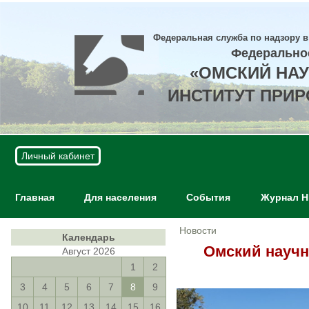
Федеральная служба по надзору в
Федерально
«ОМСКИЙ НА
ИНСТИТУТ ПРИ
Личный кабинет
Главная
Для населения
События
Журнал 
Новости
Календарь
Омский научн
Август 2026
1
2
3
4
5
6
7
8
9
10
11
12
13
14
15
16