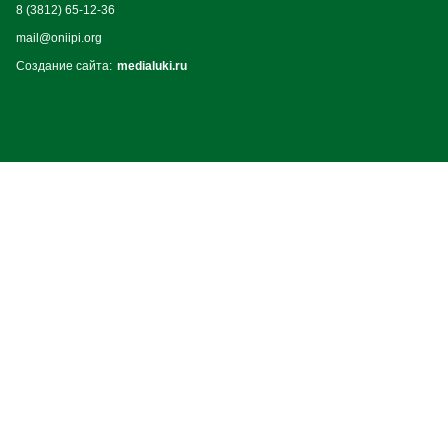
8 (3812) 65-12-36
mail@oniipi.org
Создание сайта:
medialuki.ru