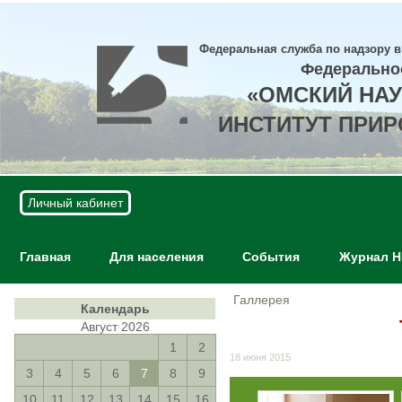
Федеральная служба по надзору в
Федерально
«ОМСКИЙ НА
ИНСТИТУТ ПРИ
Личный кабинет
Главная
Для населения
События
Журнал 
Галлерея
Календарь
Август 2026
1
2
18 июня 2015
3
4
5
6
7
8
9
10
11
12
13
14
15
16