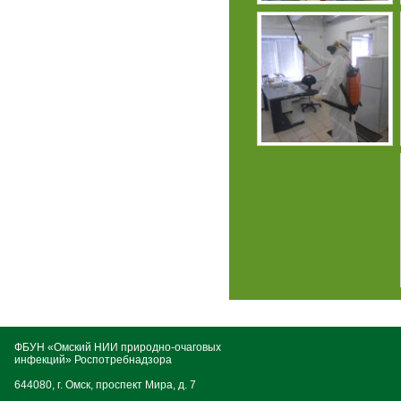
ФБУН «Омский НИИ природно-очаговых
инфекций» Роспотребнадзора
644080, г. Омск, проспект Мира, д. 7