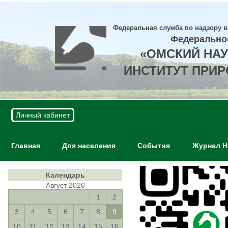
Федеральная служба по надзору в
Федерально
«ОМСКИЙ НА
ИНСТИТУТ ПРИ
Личный кабинет
Главная
Для населения
События
Журнал 
Календарь
Август 2026
1
2
3
4
5
6
7
8
9
10
11
12
13
14
15
16